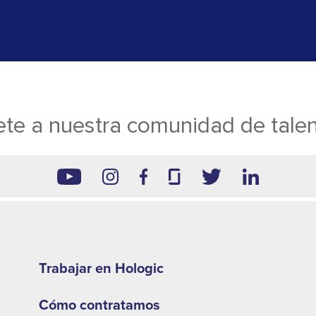
te a nuestra comunidad de tale
Footer
second
Trabajar en Hologic
menu
Cómo contratamos