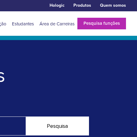
Hologic
Produtos
Quem somos
Pesquisa funções
eção
Estudantes
Área de Carreiras
s