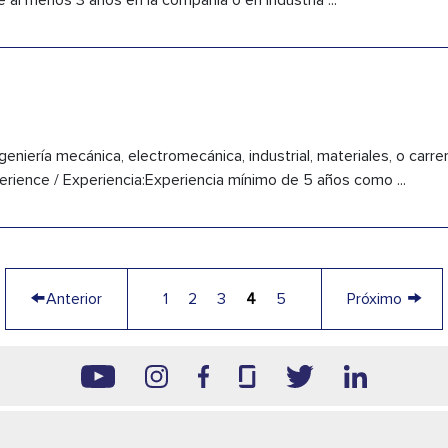
 al menos 3 años en la compañía o en industria ...
eniería mecánica, electromecánica, industrial, materiales, o carrera
rience / Experiencia:Experiencia mínimo de 5 años como ...
←
→
Anterior
1
2
3
4
5
Próximo