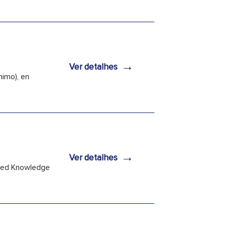
→
Ver detalhes
imo), en
→
Ver detalhes
lized Knowledge