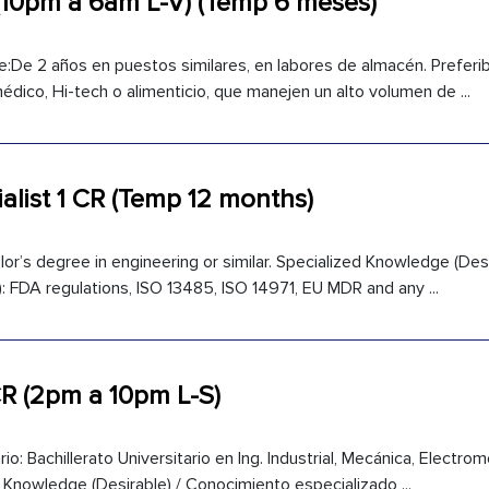
(10pm a 6am L-V) (Temp 6 meses)
e:De 2 años en puestos similares, en labores de almacén. Prefer
dico, Hi-tech o alimenticio, que manejen un alto volumen de ...
alist 1 CR (Temp 12 months)
or’s degree in engineering or similar. Specialized Knowledge (Desi
: FDA regulations, ISO 13485, ISO 14971, EU MDR and any ...
CR (2pm a 10pm L-S)
io: Bachillerato Universitario en Ing. Industrial, Mecánica, Electro
 Knowledge (Desirable) / Conocimiento especializado ...