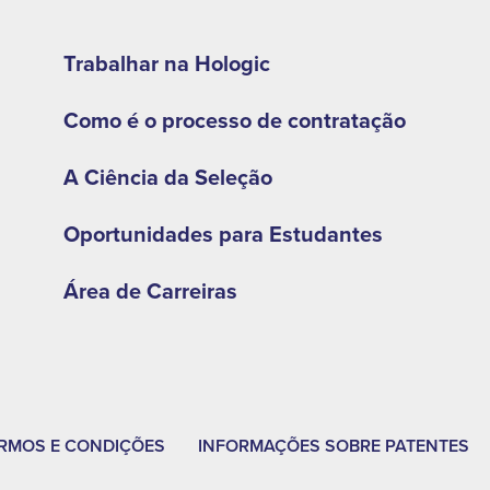
Footer
second
Trabalhar na Hologic
menu
Como é o processo de contratação
-
LA
A Ciência da Seleção
Oportunidades para Estudantes
Área de Carreiras
RMOS E CONDIÇÕES
INFORMAÇÕES SOBRE PATENTES