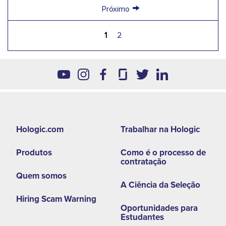
→
Próximo
1
2
Footer
Hologic.com
Trabalhar na Hologic
second
Produtos
Como é o processo de
menu
contratação
-
Quem somos
A Ciência da Seleção
LA
Hiring Scam Warning
Oportunidades para
Estudantes