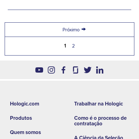
→
Próximo
1
2
Footer
Hologic.com
Trabalhar na Hologic
second
Produtos
Como é o processo de
menu
contratação
-
Quem somos
A Ciência da Seleção