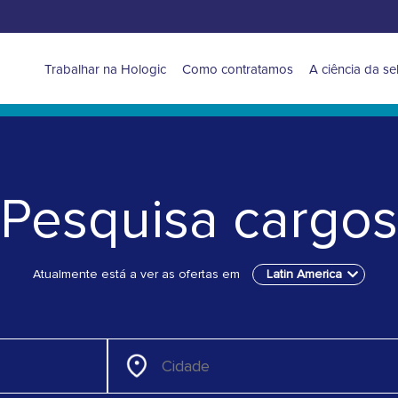
Navigation
Trabalhar na Hologic
Como contratamos
A ciência da se
for
Latin
America
Pesquisa cargos
Atualmente está a ver as ofertas em
Latin America