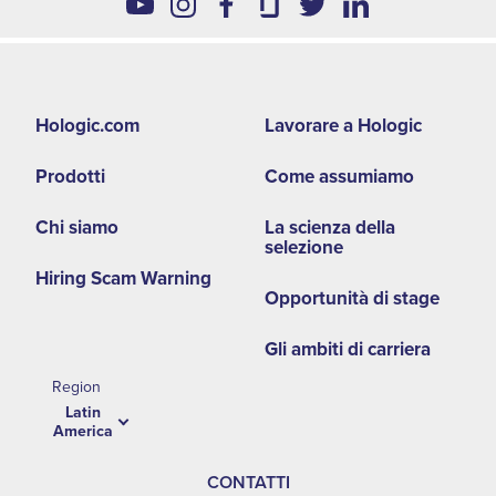
Footer
Hologic.com
Lavorare a Hologic
second
Prodotti
Come assumiamo
menu
-
Chi siamo
La scienza della
selezione
LA
Hiring Scam Warning
Opportunità di stage
Gli ambiti di carriera
Region
Latin
America
CONTATTI