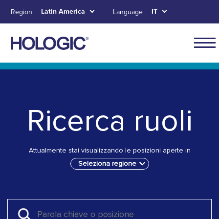
Skip
Latin America
IT
Region
Language
to
main
content
Navig
for
Skip to main content
Skip to main menu tabs for megamenu
Skip to sitemap
Latin
Ameri
Ricerca ruoli
Attualmente stai visualizzando le posizioni aperte in
Seleziona regione