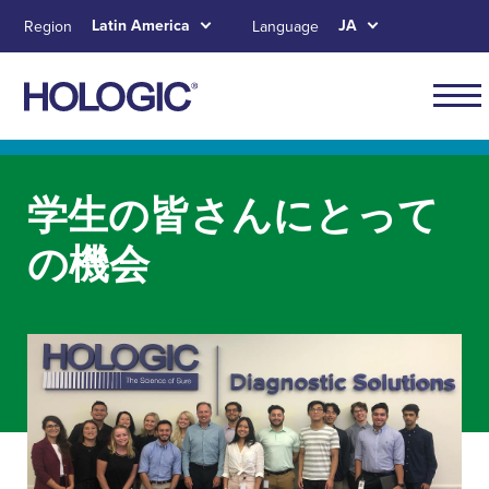
Skip
Latin America
JA
Region
Language
to
main
content
Navig
for
Skip to main content
Skip to main menu tabs for megamenu
Skip to sitemap
Latin
学生の皆さんにとって
Amer
の機会