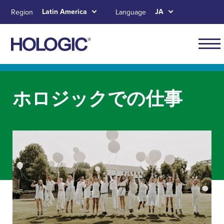
Skip
Latin America
JA
Region
Language
to
main
content
Navig
for
Skip to main content
Skip to main menu tabs for megamenu
Skip to sitemap
Latin
ホロジックでの仕事
Amer