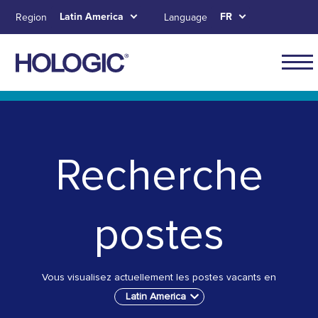
Aller
Latin America
FR
Region
Language
au
contenu
principal
Navig
for
Skip to main content
Skip to main menu tabs for megamenu
Skip to sitemap
Latin
Ameri
Recherche
postes
Vous visualisez actuellement les postes vacants en
Latin America