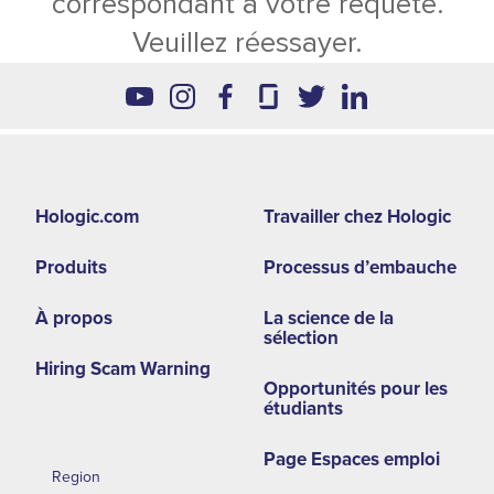
correspondant à votre requête.
Veuillez réessayer.
Footer
Hologic.com
Travailler chez Hologic
second
Produits
Processus d’embauche
menu
-
À propos
La science de la
sélection
LA
Hiring Scam Warning
Opportunités pour les
étudiants
Page Espaces emploi
Region