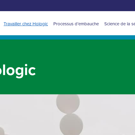
Navigation
Travailler chez Hologic
Processus d’embauche
Science de la s
for
Latin
America
ologic