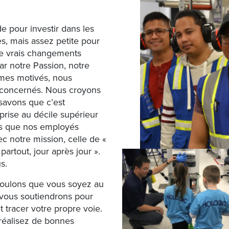
e pour investir dans les
s, mais assez petite pour
de vrais changements
ar notre Passion, notre
mes motivés, nous
concernés. Nous croyons
savons que c’est
eprise au décile supérieur
s que nos employés
c notre mission, celle de «
artout, jour après jour ».
s.
voulons que vous soyez au
 vous soutiendrons pour
tracer votre propre voie.
réalisez de bonnes