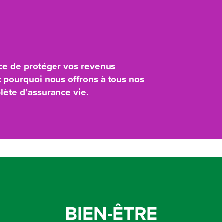
e de protéger vos revenus
st pourquoi nous offrons à tous nos
ète d’assurance vie.
BIEN-ÊTRE