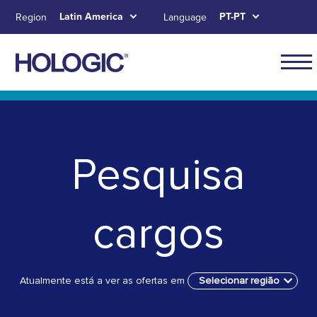
Skip
Latin America
PT-PT
Region
Language
to
main
content
Navig
for
Skip to main content
Skip to main menu tabs for megamenu
Skip to sitemap
Latin
Ameri
Pesquisa
cargos
Atualmente está a ver as ofertas em
Selecionar região