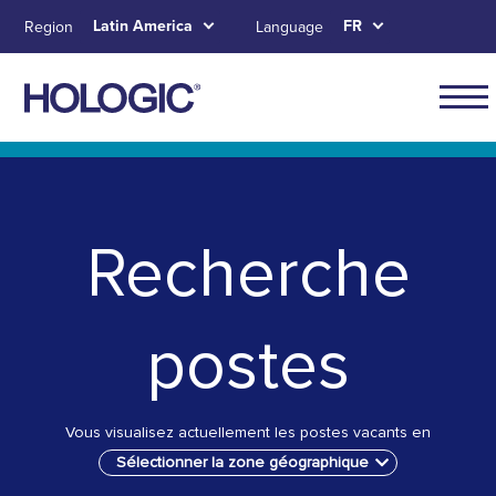
Aller
Latin America
FR
Region
Language
au
contenu
principal
Navig
for
Skip to main content
Skip to main menu tabs for megamenu
Skip to sitemap
Latin
Ameri
Recherche
postes
Vous visualisez actuellement les postes vacants en
Sélectionner la zone géographique