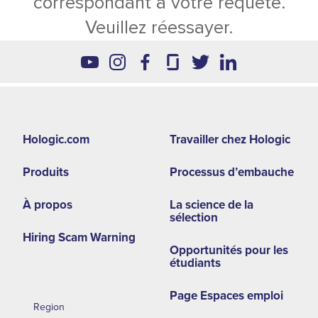
correspondant à votre requête.
Veuillez réessayer.
Footer
Hologic.com
Travailler chez Hologic
second
Produits
Processus d’embauche
menu
-
À propos
La science de la
sélection
LA
Hiring Scam Warning
Opportunités pour les
étudiants
Page Espaces emploi
Region