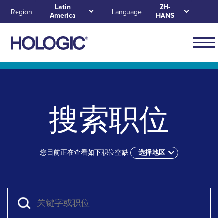
Skip
Latin
ZH-
Region
Language
America
HANS
to
main
content
Navig
for
Skip to main content
Skip to main menu tabs for megamenu
Skip to sitemap
Latin
Ameri
搜索职位
您目前正在查看如下职位空缺
选择地区