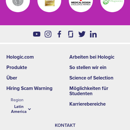
Hologic.com
Arbeiten bei Hologic
Footer
Produkte
So stellen wir ein
second
Über
Science of Selection
menu
Hiring Scam Warning
Möglichkeiten für
-
Studenten
Region
LA
Karrierebereiche
Latin
America
KONTAKT